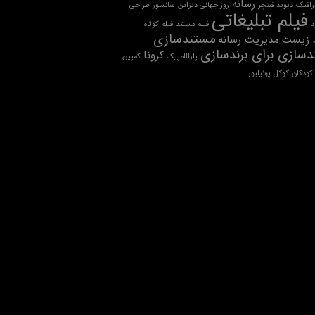
رسانه
رافیک
دیوید فینچر
روز جهانی دیزاین
سانسور
طراحی
فیلم تبلیغاتی
د
فیلم مستند
فیلم کوتاه
مستندسازی
 زیست
مدیریت رسانه
سازی برای برندسازی
کرونا
پاراالمپیک
کمپین
کودکان
گوگل
یونیلیور