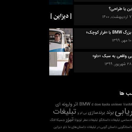
ین یا طراحی؟
۷ اردیبهشت, ۱۴۰۰
BM با «فرار کوچک»
۱۰ مهر, ۱۳۹۹
یی واقعی به سبک «داو»
۲۸ شهریور, ۱۳۹۹
ب ها
BMW
اثر وارونه ای
d
dove
toyota
unilever
VanM
ریابی
تبلیغات
برند
برندسازی
بی ام و
تیزر
 احساسی
تبلیغات داستانگو
تبلیغات عطر
تویوتا
جسیکا لانگ
استانگویی
داستان گویی در تبلیغات
داستان‌های ما
داو
دیزاین