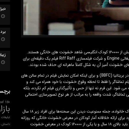
دیزا
برد بزرگ W
بر اساس تحقیقات انجام شده در سال ۲۰۱۸، سالانه بیش از ۱۶۰۰۰۰ کودک انگلیسی شاهد خشونت های خانگی هستند.
زیبا
مؤسسه خیریه Women’s Aid با همکاری آژانس تبلیغاتی Engine و شرکت فیلمسازی Riff Raff فیلم یک دقیقه‌ای برای
ای خشونت آمیز آن به شکل کاملاً ماهرانه ای حذف شده بودند.
ظاهراً بر اساس قوانین انجمن رده بندی نمایش فیلم در بریتانیا (BBFC) و برای اینکه امکان نمایش فیلم در تمام سالن های
یلم تماشاگر را فقط تا لحظه وقوع خشونت با خود همراه می کند و
ی شود. این فرم نه تنها از حس و تأثیرگذاری فیلم کم نکرده، بلکه
برچس
 تماشاگر، شدت واقعه را به مراتب از هر نوع تصویرسازی احتمالی
oof
+18
بازا
مهم ترین لحظه این فیلم زمانیست که با نمایش کودک خانواده، جمله ممنوعیت دیدن این صحنه‌ها برای افراد زیر ۱۸ سال
برای ارائه خلاقانه آمار کودکان در معرض خشونت خانگی که روزانه
تبلیغات
شاهد این وقایع هستند: «برای تماشای این صحنه ها باید بالای ۱۸ سال و یا یکی از ۱۶۰۰۰۰ کودک در معرض خشونت
داستان
د