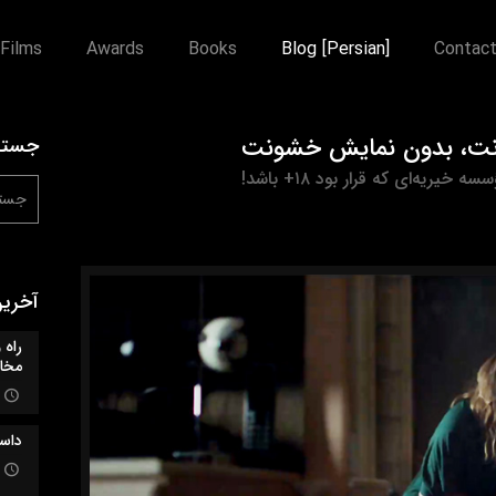
Films
Awards
Books
Blog [Persian]
Contac
نت، بدون نمایش خشونت
جستج
خیریه‌ای که قرار بود ۱۸+ باشد!
آخری
راه‌
مخا
داس